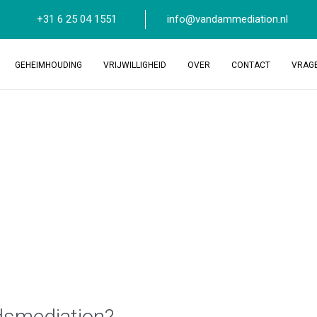
+31 6 25 04 1551
info@vandammediation.nl
GEHEIMHOUDING
VRIJWILLIGHEID
OVER
CONTACT
VRAG
idsmediation?