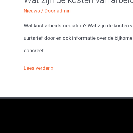
Nieuws
/ Door
admin
Wat kost arbeidsmediation? Wat zijn de kosten van
uurtarief door en ook informatie over de bijkom
concreet …
Wat
Lees verder »
zijn
de
kosten
van
arbeidsmediation?